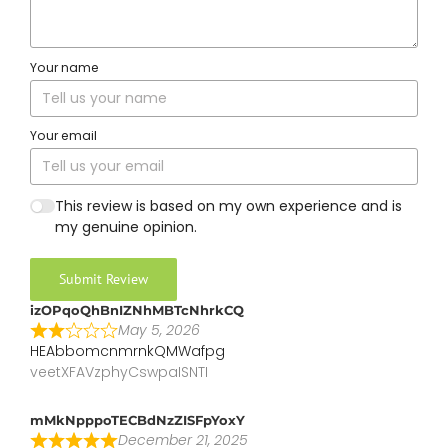
Your name
Your email
This review is based on my own experience and is
my genuine opinion.
Submit Review
izOPqoQhBnIZNhMBTcNhrkCQ
May 5, 2026
HEAbbomcnmrnkQMWafpg
veetXFAVzphyCswpaISNTI
mMkNpppoTECBdNzZISFpYoxY
December 21, 2025