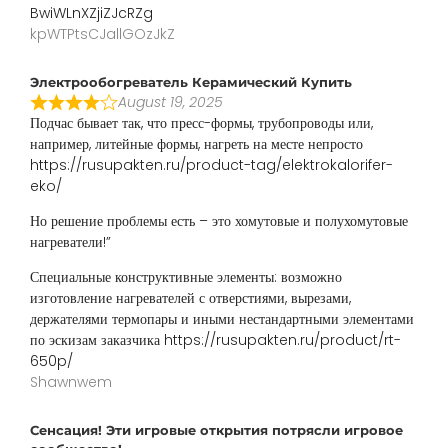
BwiWLnXZjiZJcRZg
kpWTPtsCJallGOzJkZ
Электрообогреватель Керамический Купить
August 19, 2025
Подчас бывает так, что пресс-формы, трубопроводы или,
например, литейные формы, нагреть на месте непросто
https://rusupakten.ru/product-tag/elektrokalorifer-
eko/
Но решение проблемы есть – это хомутовые и полухомутовые
нагреватели!”
Специальные конструктивные элементы: возможно
изготовление нагревателей с отверстиями, вырезами,
держателями термопары и иными нестандартными элементами
по эскизам заказчика https://rusupakten.ru/product/rt-
650p/
Shawnwem
Сенсация! Эти игровые открытия потрясли игровое